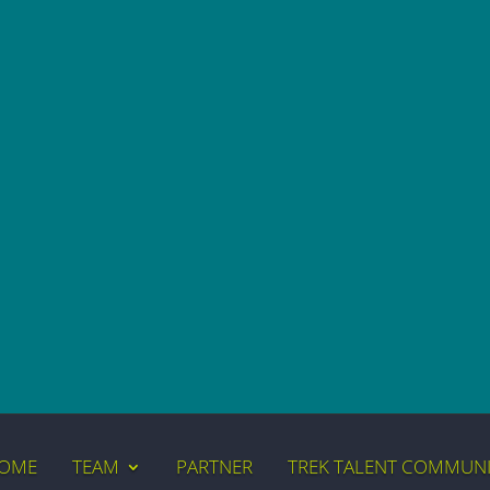
OME
TEAM
PARTNER
TREK TALENT COMMUN