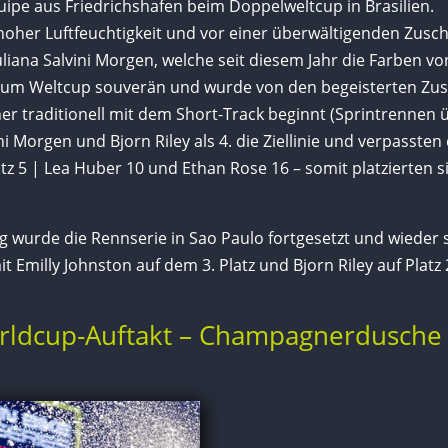
uipe aus Friedrichshafen beim Doppelweltcup in Brasilien.
oher Luftfeuchtigkeit und vor einer überwältigenden Zusc
uliana Salvini Morgen, welche seit diesem Jahr die Farben vo
um Weltcup souverän und wurde von den begeisterten Zusc
er traditionell mit dem Short-Track beginnt (Sprintrennen 
i Morgen und Bjorn Riley als 4. die Ziellinie und verpasste
tz 5 | Lea Huber 10 und Ethan Rose 16 – somit platzierten si
g wurde die Rennserie in Sao Paulo fortgesetzt und wieder 
t Emilly Johnston auf dem 3. Platz und Bjorn Riley auf Platz 
rldcup-Auftakt – Champagnerdusche i