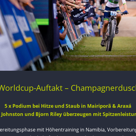
 Worldcup-Auftakt – Champagnerdusch
5 x Podium bei Hitze und Staub in Mairiporã & Araxá
y Johnston und Bjorn Riley überzeugen mit Spitzenleistu
ereitungsphase mit Höhentraining in Namibia, Vorbereitung